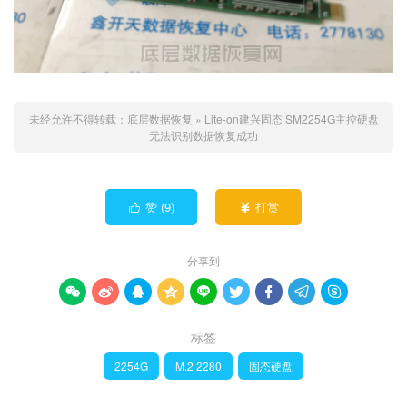
未经允许不得转载：
底层数据恢复
»
Lite-on建兴固态 SM2254G主控硬盘
无法识别数据恢复成功
赞 (
9
)
打赏


分享到









标签
2254G
M.2 2280
固态硬盘