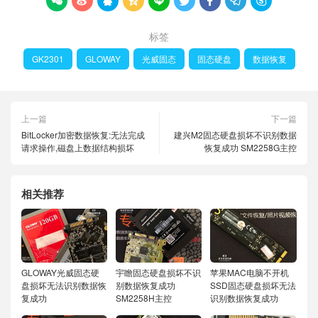









标签
GK2301
GLOWAY
光威固态
固态硬盘
数据恢复
上一篇
下一篇
BitLocker加密数据恢复:无法完成
建兴M2固态硬盘损坏不识别数据
请求操作,磁盘上数据结构损坏
恢复成功 SM2258G主控
相关推荐
GLOWAY光威固态硬
宇瞻固态硬盘损坏不识
苹果MAC电脑不开机
盘损坏无法识别数据恢
别数据恢复成功
SSD固态硬盘损坏无法
复成功
SM2258H主控
识别数据恢复成功