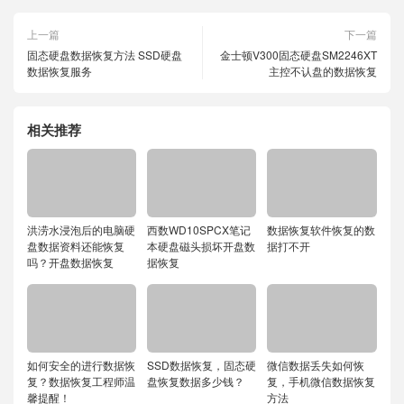
上一篇
下一篇
固态硬盘数据恢复方法 SSD硬盘
金士顿V300固态硬盘SM2246XT
数据恢复服务
主控不认盘的数据恢复
相关推荐
洪涝水浸泡后的电脑硬
西数WD10SPCX笔记
数据恢复软件恢复的数
盘数据资料还能恢复
本硬盘磁头损坏开盘数
据打不开
吗？开盘数据恢复
据恢复
如何安全的进行数据恢
SSD数据恢复，固态硬
微信数据丢失如何恢
复？数据恢复工程师温
盘恢复数据多少钱？
复，手机微信数据恢复
馨提醒！
方法