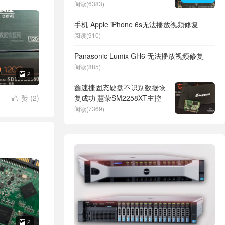
阅读(6383)
手机 Apple iPhone 6s无法播放视频修复
阅读(910)
Panasonic Lumix GH6 无法播放视频修复
阅读(885)
2

鑫速捷固态硬盘不识别数据恢
赞 (
2
)
复成功 慧荣SM2258XT主控

阅读(7369)
2
