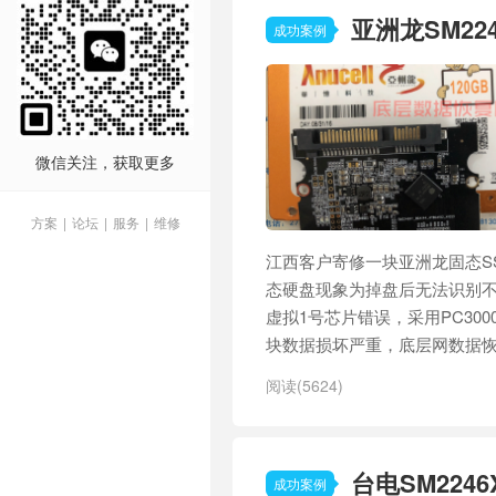
亚洲龙SM2
成功案例
微信关注，获取更多
方案
|
论坛
|
服务
|
维修
江西客户寄修一块亚洲龙固态SS
态硬盘现象为掉盘后无法识别不
虚拟1号芯片错误，采用PC30
块数据损坏严重，底层网数据恢复
阅读(5624)
台电SM22
成功案例