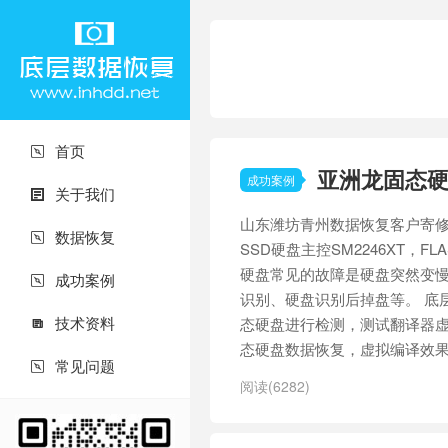
首页

亚洲龙固态硬
成功案例
关于我们

山东潍坊青州数据恢复客户寄修
数据恢复

SSD硬盘主控SM2246XT，
硬盘常见的故障是硬盘突然变
成功案例

识别、硬盘识别后掉盘等。 底
技术资料
态硬盘进行检测，测试翻译器虚拟

态硬盘数据恢复，虚拟编译效果质
常见问题

阅读(6282)