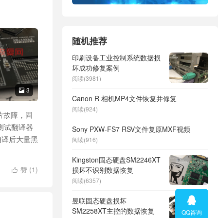
随机推荐
印刷设备工业控制系统数据损
坏成功修复案例
阅读(3981)
3

Canon R 相机MP4文件恢复并修复
阅读(924)
芯片故障，固
测试翻译器
Sony PXW-FS7 RSV文件复原MXF视频
编译后大量黑
阅读(916)
Kingston固态硬盘SM2246XT
赞 (
1
)
损坏不识别数据恢复

阅读(6357)

昱联固态硬盘损坏
SM2258XT主控的数据恢复
QQ咨询