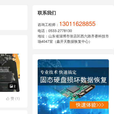
联系我们
13011628855
咨询工程师：
电话：0533-2778130
地址：山东省淄博市张店区西六路齐赛科技市
场4047室（鑫开天数据恢复中心）
2

赞 (
1
)
