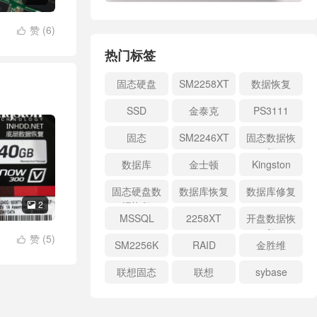
赞 (
6
)

热门标签
固态硬盘
SM2258XT
数据恢复
SSD
金泰克
PS3111
固态
SM2246XT
固态数据恢
复
数据库
金士顿
Kingston
固态硬盘数
数据库恢复
数据库修复
2
据恢复

MSSQL
2258XT
开盘数据恢
复
赞 (
5
)

SM2256K
RAID
金胜维
联想固态
联想
sybase