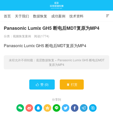
首页
关于我们
数据恢复
成功案例
技术资料

常见问题
Panasonic Lumix GH5 断电后MDT复原为MP4
分类：
视频恢复案例
阅读(1774)
底层数据恢复
Panasonic Lumix GH5 断电后MDT复原为MP4
未经允许不得转载：
底层数据恢复
»
Panasonic Lumix GH5 断电后MDT
复原为MP4
赞 (
0
)
打赏


分享到








