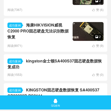
2

阅读(7367)
赞 (
6
)

海康HIKVISION威视
成功案例
C2000 PRO固态硬盘无法识别数据
恢复
2

阅读(8971)
赞 (
9
)

kingston金士顿SA400S37固态硬盘数据恢
成功案例
复成功
阅读(1553)
赞 (
0
)

KINGSTON固态硬盘数据恢复 SA400S37
成功案例
CP33238B PS3111

阅读(3135)
赞 (
0
)

QQ咨询