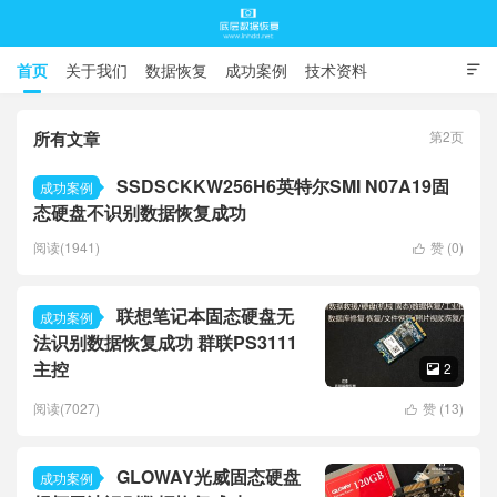
首页
关于我们
数据恢复
成功案例
技术资料

常见问题
所有文章
第2页
底层数据恢复
SSDSCKKW256H6英特尔SMI N07A19固
成功案例
态硬盘不识别数据恢复成功
阅读(1941)
赞 (
0
)

联想笔记本固态硬盘无
成功案例
法识别数据恢复成功 群联PS3111
主控
2

阅读(7027)
赞 (
13
)

GLOWAY光威固态硬盘
成功案例