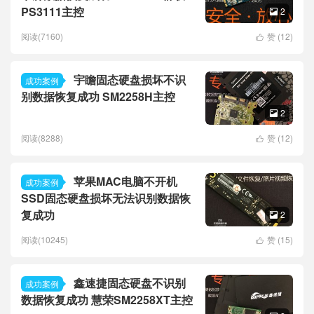
PS3111主控
2

阅读(7160)
赞 (
12
)

宇瞻固态硬盘损坏不识
成功案例
别数据恢复成功 SM2258H主控
2

阅读(8288)
赞 (
12
)

苹果MAC电脑不开机
成功案例
SSD固态硬盘损坏无法识别数据恢
复成功
2

阅读(10245)
赞 (
15
)

鑫速捷固态硬盘不识别
成功案例
数据恢复成功 慧荣SM2258XT主控