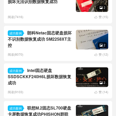
损坏无法识别数据恢复成功
2

阅读(7416)
赞 (
15
)

朗科Netac固态硬盘损坏
成功案例
不识别数据恢复成功 SM2258XT主
控
2

阅读(8070)
赞 (
12
)

Intel固态硬盘
成功案例
SSDSCKKF240H6L损坏数据恢复
成功
2

阅读(9103)
赞 (
14
)

联想M.2固态SL700硬盘
成功案例
卡屏数据恢复成功PHISHON群联