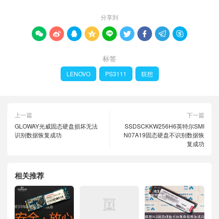
分享到









标签
LENOVO
PS3111
联想
上一篇
下一篇
GLOWAY光威固态硬盘损坏无法
SSDSCKKW256H6英特尔SMI
识别数据恢复成功
N07A19固态硬盘不识别数据恢
复成功
相关推荐