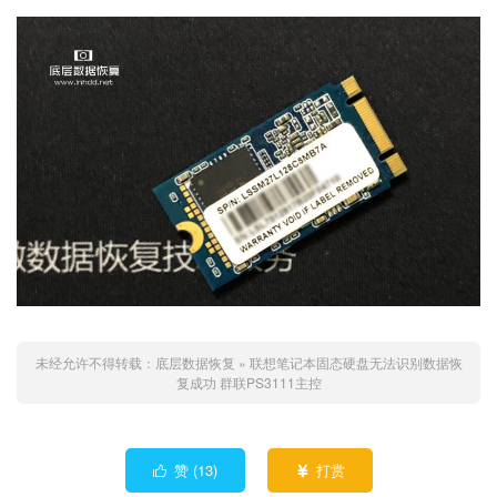
未经允许不得转载：
底层数据恢复
»
联想笔记本固态硬盘无法识别数据恢
复成功 群联PS3111主控
赞 (
13
)
打赏

