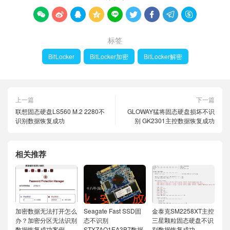









标签
BitLocker
BitLocker加密
BitLocker解密
上一篇
下一篇
联想固态硬盘LS560 M.2 2280不
GLOWAY猛将固态硬盘损坏不识
识别数据恢复成功
别 GK2301主控数据恢复成功
相关推荐
加密数据无法打开怎么
Seagate Fast SSD固
金泰克SM2258XT主控
办？加密分区无法识别
态不识别
三星颗粒固态硬盘不识
数据恢复成功案例
STXZAO1EA3B7数据
别数据恢复成功