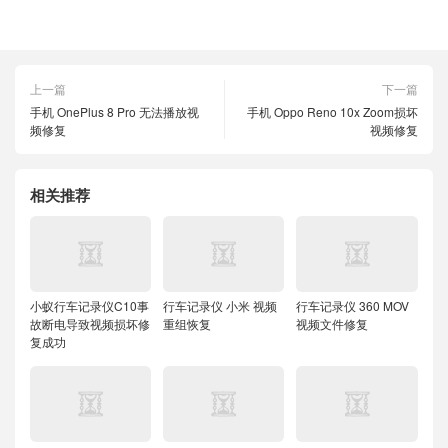
上一篇
下一篇
手机 OnePlus 8 Pro 无法播放视
手机 Oppo Reno 10x Zoom损坏
频修复
视频修复
相关推荐
小蚁行车记录仪C10事
行车记录仪 小米 视频
行车记录仪 360 MOV
故断电导致视频损坏修
重组恢复
视频文件修复
复成功