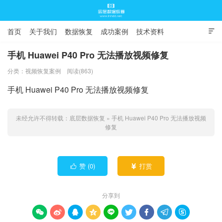
首页
关于我们
数据恢复
成功案例
技术资料

常见问题
手机 Huawei P40 Pro 无法播放视频修复
分类：
视频恢复案例
阅读(863)
底层数据恢复
手机 Huawei P40 Pro 无法播放视频修复
未经允许不得转载：
底层数据恢复
»
手机 Huawei P40 Pro 无法播放视频
修复
赞 (
0
)
打赏


分享到








