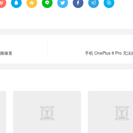








放视频修复
手机 OnePlus 8 Pro