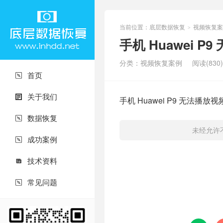
当前位置：
底层数据恢复
视频恢复案
>
手机 Huawei 
分类：
视频恢复案例
阅读(830)
首页

关于我们

手机 Huawei P9 无法播放
数据恢复

未经允许
成功案例

技术资料

常见问题
