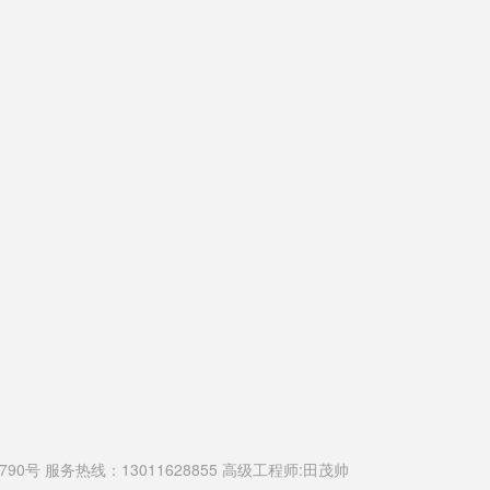
9790号
服务热线：13011628855 高级工程师:
田茂帅