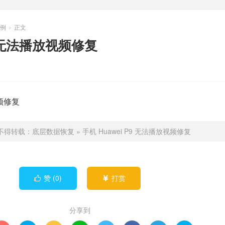
例
正文
>
P9 无法播放视频修复
视频修复
不得转载：
底层数据恢复
»
手机 Huawei P9 无法播放视频修复
赞 (
0
)
打赏


分享到