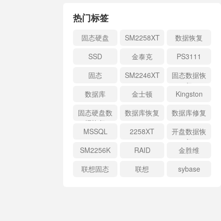
热门标签
固态硬盘
SM2258XT
数据恢复
SSD
金泰克
PS3111
固态
SM2246XT
固态数据恢
复
数据库
金士顿
Kingston
固态硬盘数
数据库恢复
数据库修复
据恢复
MSSQL
2258XT
开盘数据恢
复
SM2256K
RAID
金胜维
联想固态
联想
sybase