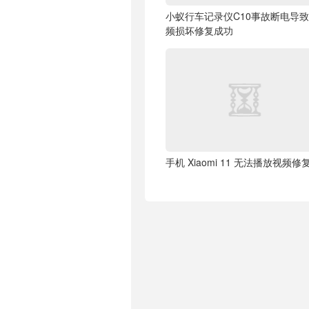
小蚁行车记录仪C10事故断电导
频损坏修复成功
手机 Xiaomi 11 无法播放视频修