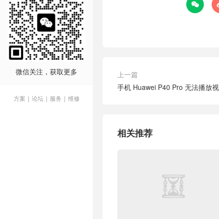

微信关注，获取更多
上一篇
手机 Huawei P40 Pro 无法播
方案
|
论坛
|
服务
|
维修
相关推荐