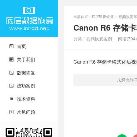
当前位置：
底层数据恢复
视频恢复案
>
Canon R6 存
分类：
视频恢复案例
阅读(794)
首页

关于我们

Canon R6 存储卡格式化后
数据恢复

未经允许
成功案例

技术资料

常见问题
