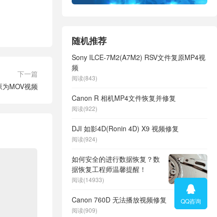
随机推荐
Sony ILCE-7M2(A7M2) RSV文件复原MP4视
频
下一篇
阅读(843)
复原为MOV视频
Canon R 相机MP4文件恢复并修复
阅读(922)
DJI 如影4D(Ronin 4D) X9 视频修复
阅读(924)
如何安全的进行数据恢复？数
据恢复工程师温馨提醒！
阅读(14933)

Canon 760D 无法播放视频修复
QQ咨询
阅读(909)