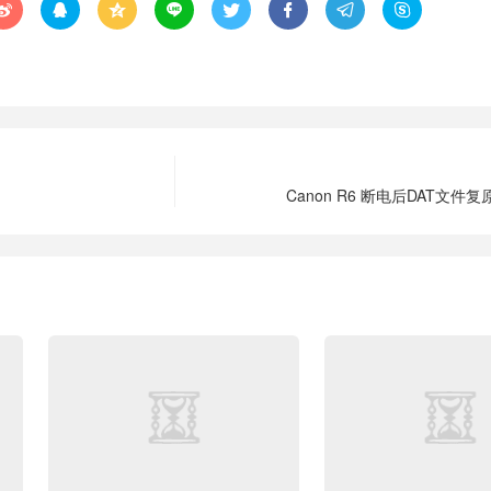








Canon R6 断电后DAT文件