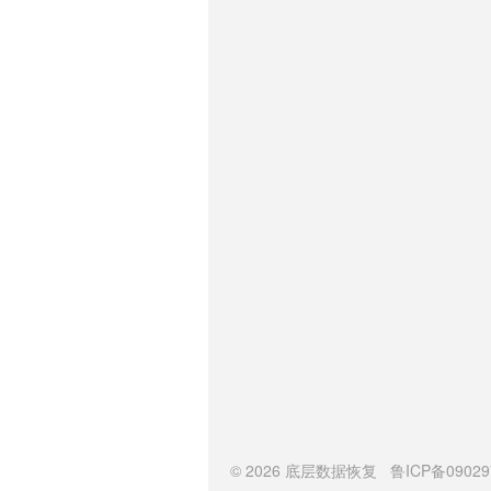
© 2026
底层数据恢复
鲁ICP备0902