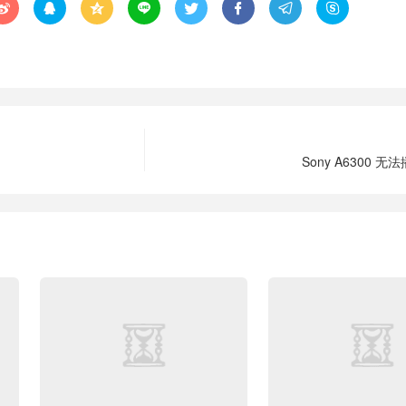








Sony A6300 