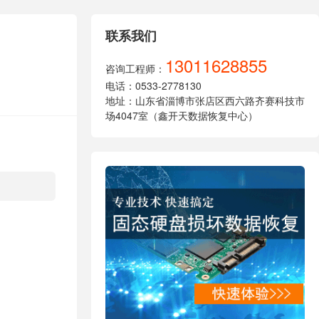
联系我们
13011628855
咨询工程师：
电话：0533-2778130
地址：山东省淄博市张店区西六路齐赛科技市
场4047室（鑫开天数据恢复中心）