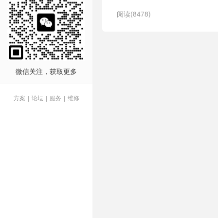
阅读(8478)
微信关注，获取更多
方案
|
论坛
|
服务
|
维修