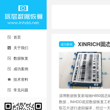
首页

XINRICH
成功案例
关于我们

数据恢复

成功案例

技术资料

常见问题

淄博数据恢复新瑞驰H850固态
数据，INHDD底层数据恢复
取芯片进行虚拟编译，经过一