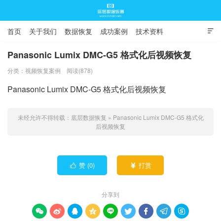
首页
关于我们
数据恢复
成功案例
技术资料

常见问题
Panasonic Lumix DMC-G5 格式化后视频恢复
分类：
视频恢复案例
阅读(878)
底层数据恢复
Panasonic Lumix DMC-G5 格式化后视频恢复
未经允许不得转载：
底层数据恢复
»
Panasonic Lumix DMC-G5 格式化
后视频恢复
赞 (
0
)
打赏


分享到








