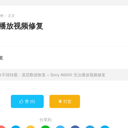
例
正文
>
无法播放视频修复
修复
许不得转载：
底层数据恢复
»
Sony A6600 无法播放视频修复
赞 (
0
)
打赏


分享到