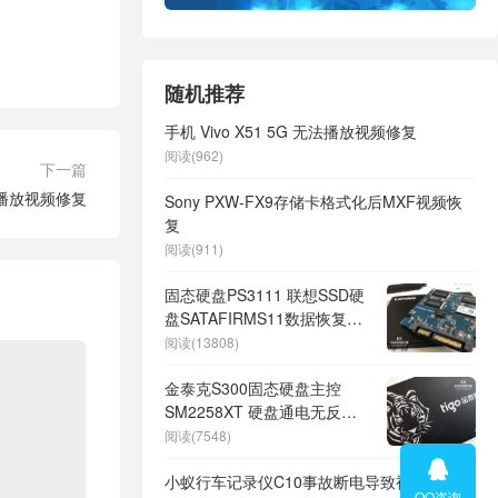
随机推荐
手机 Vivo X51 5G 无法播放视频修复
阅读(962)
下一篇
无法播放视频修复
Sony PXW-FX9存储卡格式化后MXF视频恢
复
阅读(911)
固态硬盘PS3111 联想SSD硬
盘SATAFIRMS11数据恢复成
功
阅读(13808)
金泰克S300固态硬盘主控
SM2258XT 硬盘通电无反应
数据恢复成功
阅读(7548)

小蚁行车记录仪C10事故断电导致视频损坏修
QQ咨询