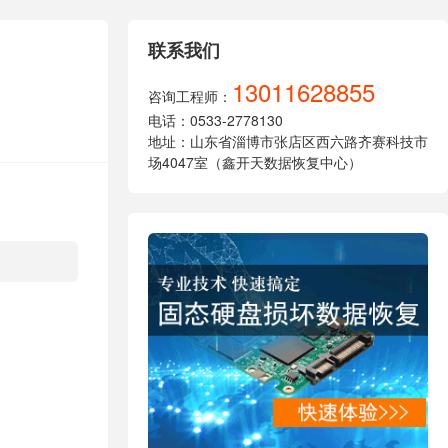
联系我们
13011628855
咨询工程师：
电话：0533-2778130
地址：山东省淄博市张店区西六路齐赛科技市
场4047室（鑫开天数据恢复中心）