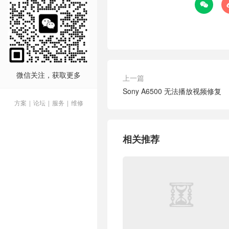

微信关注，获取更多
上一篇
Sony A6500 无法播放视频修复
方案
|
论坛
|
服务
|
维修
相关推荐