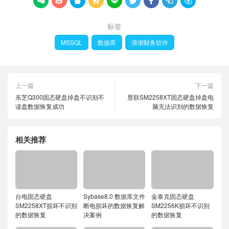









标签
MSSQL
数据库
浪潮财务软件
上一篇
下一篇
东芝Q300固态硬盘掉盘不识别不
昱联SM2258XT固态硬盘掉盘电
读盘数据恢复成功
脑无法识别的数据恢复
相关推荐
台电固态硬盘
Sybase8.0 数据库文件
金泰克固态硬盘
SM2258XT损坏不识别
断电损坏的数据恢复解
SM2256K损坏不识别
的数据恢复
决案例
的数据恢复