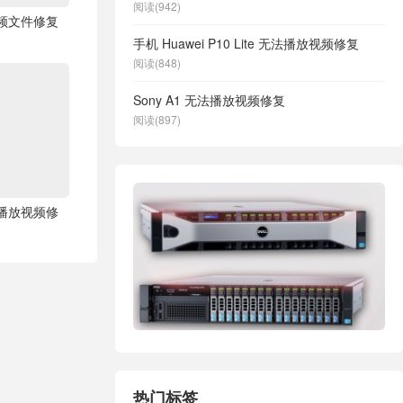
阅读(942)
视频文件修复
手机 Huawei P10 Lite 无法播放视频修复
阅读(848)
Sony A1 无法播放视频修复
阅读(897)
无法播放视频修
热门标签