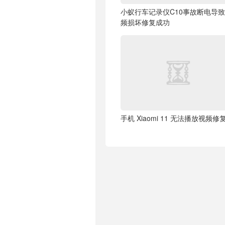
小蚁行车记录仪C10事故断电导
频损坏修复成功
手机 Xiaomi 11 无法播放视频修