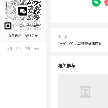

微信关注，获取更多
上一篇
Sony ZV-1 无法播放视频修复
方案
|
论坛
|
服务
|
维修
相关推荐