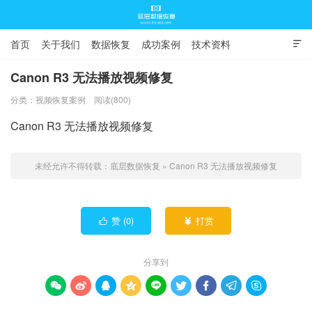
首页
关于我们
数据恢复
成功案例
技术资料

常见问题
Canon R3 无法播放视频修复
分类：
视频恢复案例
阅读(800)
底层数据恢复
Canon R3 无法播放视频修复
未经允许不得转载：
底层数据恢复
»
Canon R3 无法播放视频修复
赞 (
0
)
打赏


分享到








