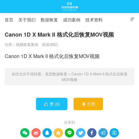
首页
关于我们
数据恢复
成功案例
技术资料

常见问题
Canon 1D X Mark II 格式化后恢复MOV视频
分类：
视频恢复案例
阅读(882)
底层数据恢复
Canon 1D X Mark II 格式化后恢复MOV视频
未经允许不得转载：
底层数据恢复
»
Canon 1D X Mark II 格式化后恢复
MOV视频
赞 (
0
)
打赏


分享到








