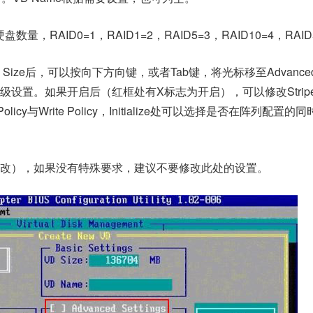
，RAID0=1，RAID1=2，RAID5=3，RAID10=4，RAID
ize后，可以按向下方向键，或者Tab键，将光标移至Advanced Se
置。如果开启后（红框处有X标志为开启），可以修改Stripe El
olicy与Write Policy，Initialize处可以选择是否在阵列配置
改），如果没有特殊要求，建议不要修改此处的设置。