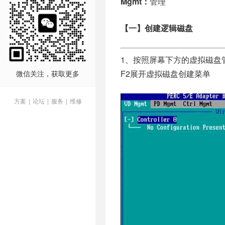
Mgmt：
管理
【一】创建逻辑磁盘
1、按照屏幕下方的虚拟磁盘管理
F2展开虚拟磁盘创建菜单
微信关注，获取更多
方案
|
论坛
|
服务
|
维修