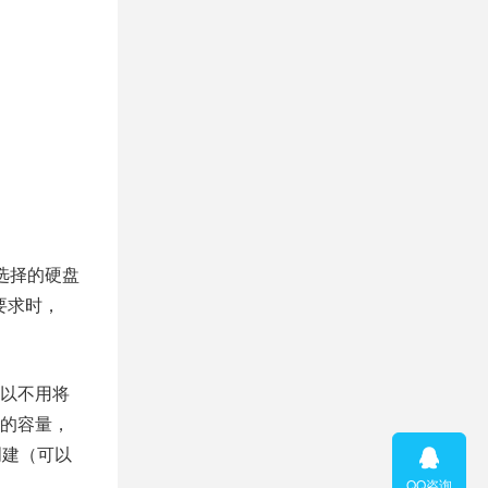
要选择的硬盘
要求时，
可以不用将
有的容量，
创建（可以

QQ咨询