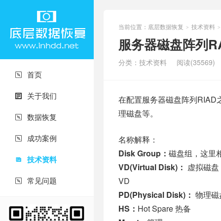
当前位置：
底层数据恢复
技术资料
>
>
服务器磁盘阵列RA
分类：
技术资料
阅读(35569)
首页

关于我们

在配置服务器磁盘阵列RIA
理磁盘等。
数据恢复

成功案例
名称解释：

Disk Group：
磁盘组，这里相
技术资料

VD(Virtual Disk)：
虚拟磁盘
常见问题
VD

PD(Physical Disk)：
物理磁
HS：
Hot Spare 热备