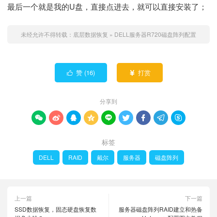
最后一个就是我的U盘，直接点进去，就可以直接安装了；
未经允许不得转载：
底层数据恢复
»
DELL服务器R720磁盘阵列配置
赞 (
16
)
打赏


分享到









标签
DELL
RAID
戴尔
服务器
磁盘阵列
上一篇
下一篇
SSD数据恢复，固态硬盘恢复数
服务器磁盘阵列RAID建立和热备