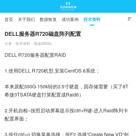
首页
关于我们
数据恢复
成功案例
技术资料

常见问题
DELL服务器R720磁盘阵列配置
分类：
技术资料
阅读(9506)
底层数据恢复
DELL R720服务器配置RAID
1.使用DELL R720机型,安装CentOS 6系统；
本来原配300G-150k转的3.5寸硬盘，因存储需要（买了8T
希捷3TSATA硬盘打算配置成Raid6）
2.开机自检–按照启动屏幕提示按ctrl+R键-进入Raid阵列卡
配置界面；
3.按住ctrl+n 切换菜单选择；按F2,选择“Create New VD”创