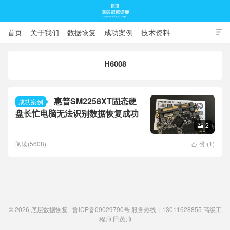
首页
关于我们
数据恢复
成功案例
技术资料

常见问题
H6008
底层数据恢复
惠普SM2258XT固态硬
成功案例
盘长忙电脑无法识别数据恢复成功
2

阅读(5608)
赞 (
1
)

© 2026
底层数据恢复
鲁ICP备09029790号
服务热线：13011628855 高级工
程师:
田茂帅