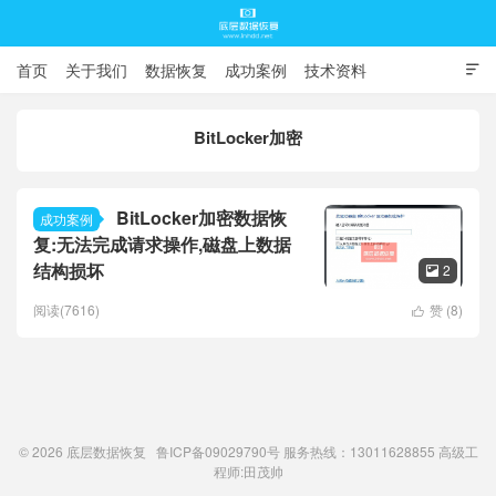
首页
关于我们
数据恢复
成功案例
技术资料

常见问题
BitLocker加密
底层数据恢复
BitLocker加密数据恢
成功案例
复:无法完成请求操作,磁盘上数据
结构损坏
2

阅读(7616)
赞 (
8
)

© 2026
底层数据恢复
鲁ICP备09029790号
服务热线：13011628855 高级工
程师:
田茂帅