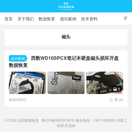
首页
关于我们
数据恢复
成功案例
技术资料

常见问题
磁头
底层数据恢复
西数WD10SPCX笔记本硬盘磁头损坏开盘
成功案例
数据恢复
3

阅读(6597)
赞 (
5
)

© 2026
底层数据恢复
鲁ICP备09029790号
服务热线：13011628855 高级工
程师:
田茂帅