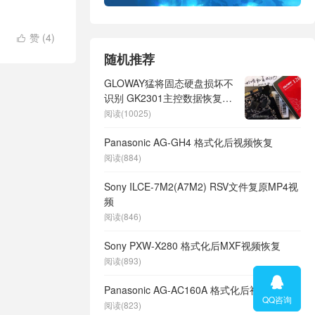
赞 (
4
)

随机推荐
GLOWAY猛将固态硬盘损坏不
识别 GK2301主控数据恢复成
功
阅读(10025)
Panasonic AG-GH4 格式化后视频恢复
阅读(884)
Sony ILCE-7M2(A7M2) RSV文件复原MP4视
频
阅读(846)
Sony PXW-X280 格式化后MXF视频恢复
阅读(893)

Panasonic AG-AC160A 格式化后视频恢复
QQ咨询
阅读(823)