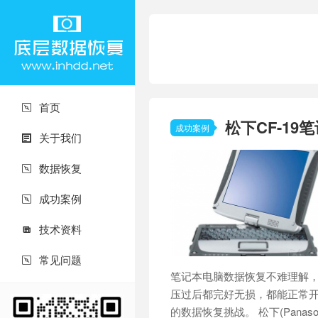
首页

松下CF-1
成功案例
关于我们

数据恢复

成功案例

技术资料

常见问题

笔记本电脑数据恢复不难理解
压过后都完好无损，都能正常
的数据恢复挑战。 松下(Pana