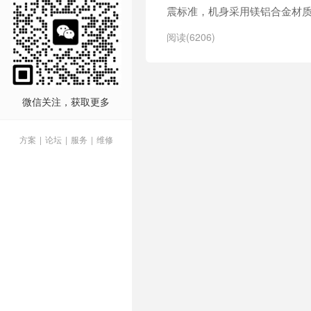
震标准，机身采用镁铝合金材质。松
阅读(6206)
微信关注，获取更多
方案
|
论坛
|
服务
|
维修