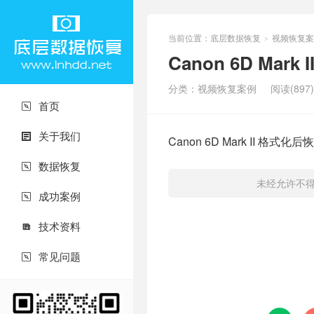
当前位置：
底层数据恢复
视频恢复案
>
Canon 6D Mar
分类：
视频恢复案例
阅读(897)
首页

关于我们

Canon 6D Mark II 格式化
数据恢复

未经允许不
成功案例

技术资料

常见问题
