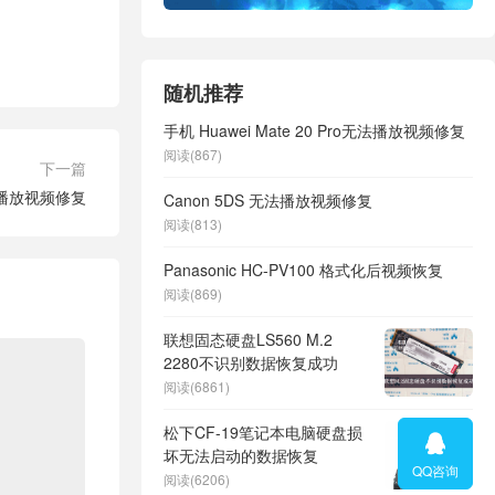
随机推荐
手机 Huawei Mate 20 Pro无法播放视频修复
阅读(867)
下一篇
 无法播放视频修复
Canon 5DS 无法播放视频修复
阅读(813)
Panasonic HC-PV100 格式化后视频恢复
阅读(869)
联想固态硬盘LS560 M.2
2280不识别数据恢复成功
阅读(6861)
松下CF-19笔记本电脑硬盘损

坏无法启动的数据恢复
QQ咨询
阅读(6206)