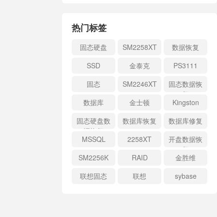
热门标签
固态硬盘
SM2258XT
数据恢复
SSD
金泰克
PS3111
固态
SM2246XT
固态数据恢
复
数据库
金士顿
Kingston
固态硬盘数
数据库恢复
数据库修复
据恢复
MSSQL
2258XT
开盘数据恢
复
SM2256K
RAID
金胜维
联想固态
联想
sybase