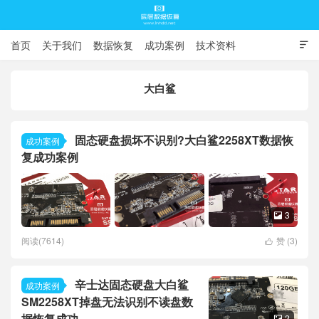
首页
关于我们
数据恢复
成功案例
技术资料

常见问题
大白鲨
底层数据恢复
固态硬盘损坏不识别?大白鲨2258XT数据恢
成功案例
复成功案例
3

阅读(7614)
赞 (
3
)

辛士达固态硬盘大白鲨
成功案例
SM2258XT掉盘无法识别不读盘数
据恢复成功
2
