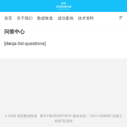
首页
关于我们
数据恢复
成功案例
技术资料

常见问题
问答中心
[dwqa-list-questions]
底层数据恢复
© 2026
底层数据恢复
鲁ICP备09029790号
服务热线：13011628855 高级工
程师:
田茂帅